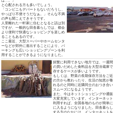
は…。」
と心配される方も多いでしょう。
「コンビニもデパートもないだろうし、
やっぱり不便そうだなぁ。」そんな不満
の声も聞こえてきそうです。
人里離れた一軒家に住むとなると話は別
ですが、一般的な田舎暮らしでは、都会
より便利で快適なショッピングを楽しめ
ることもあるのです。
ここ最近、大型スーパーやホームセンタ
ーなどが郊外に進出することにより、パ
ーキングも広いショッピングゾーンを利
用することができるようになりました。
頻繁に利用できない地方では、一週間
の買いだめした食料品を大型冷蔵庫で
存するケースが多いようです。
もしくは、野菜の長期保存方法をご近
の方から教わったり、生活の知恵が養
れるのと同時に近隣同士のおつき合い
スムーズになるようです。
また、今はネットショッピングや通販
大変充実しています。インターネット
利用すれば、全国各地のものが簡単に
に入るようになりました。田舎暮らし
する方のなかには、インターネットを