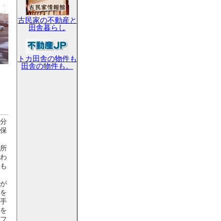
古民家の不動産と
田舎暮らし
トカ田舎の物件も
田舎の物件も。
分
保
所
わ
も
が
を
手
を
フ