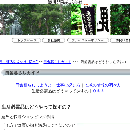
姫川開発株式会社
姫川開発株式会社 HOME
>>
田舎暮らしガイド
>> 生活必需品はどうやって探すの
田舎暮らししようよ
｜
仕事の探し方
｜
地域の情報の調べ方
生活必需品はどうやって探すの｜
Ｑ＆Ａ
生活必需品はどうやって探すの？
意外と快適ショッピング事情
「地方では買い物も満足にできないので